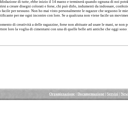
disfazione di tutte, ebbe inizio il 14 marzo e terminerà quando ognuna di noi potrà 
rirsi a creare disegni colorati e forse, chi può dirlo, indumenti da indossare, confezi
o facile per nessuno. Non ho mai visto personalmente le ragazze che seguono le mie
tificante per me ogni incontro con loro. Se a qualcuna non viene facile un movimen
ento di creatività a delle ragazzine, forse non abituate ad usare le mani, se non 
ere loro la voglia di cimentarsi con una di quelle belle arti antiche che oggi son
Organizzazione
|
Documentazione
|
Servizi
|
New