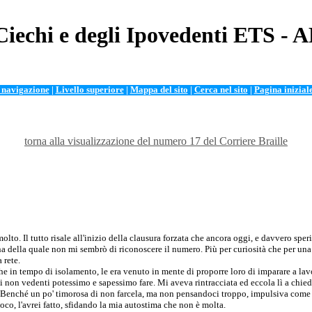
Ciechi e degli Ipovedenti ETS - 
i navigazione
|
Livello superiore
|
Mappa del sito
|
Cerca nel sito
|
Pagina inizial
torna alla visualizzazione del numero 17 del Corriere Braille
to. Il tutto risale all'inizio della clausura forzata che ancora oggi, e davvero sper
a della quale non mi sembrò di riconoscere il numero. Più per curiosità che per una 
 rete.
he in tempo di isolamento, le era venuto in mente di proporre loro di imparare a lavo
non vedenti potessimo e sapessimo fare. Mi aveva rintracciata ed eccola lì a chiede
. Benché un po' timorosa di non farcela, ma non pensandoci troppo, impulsiva come 
ioco, l'avrei fatto, sfidando la mia autostima che non è molta.