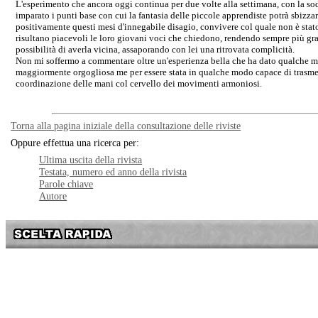
L'esperimento che ancora oggi continua per due volte alla settimana, con la sod
imparato i punti base con cui la fantasia delle piccole apprendiste potrà sbizzar
positivamente questi mesi d'innegabile disagio, convivere col quale non è stat
risultano piacevoli le loro giovani voci che chiedono, rendendo sempre più gra
possibilità di averla vicina, assaporando con lei una ritrovata complicità.
Non mi soffermo a commentare oltre un'esperienza bella che ha dato qualche mom
maggiormente orgogliosa me per essere stata in qualche modo capace di trasmett
coordinazione delle mani col cervello dei movimenti armoniosi.
Torna alla pagina iniziale della consultazione delle riviste
Oppure effettua una ricerca per
:
Ultima uscita della rivista
Testata, numero ed anno della rivista
Parole chiave
Autore