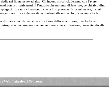
dedicarsi liberamente ad altro. Gli incontri si concluderanno con l'avere
onati con le proprie mani. È l'augurio che mi sento di fare loro, perché ricordino
 spiegazioni, e non vi nascondo che la loro presenza fisica mi manca, ma mi
to, so che corre a chiedere delucidazioni alla nonna, logicamente se ha la
per digitare compulsivamente sulle icone dello smartphone, ma che ha reso
o purtroppo scomparse, ma che pretendono calma e riflessione, consentendo alla
s e Web
|
Istituzioni
|
Contattaci