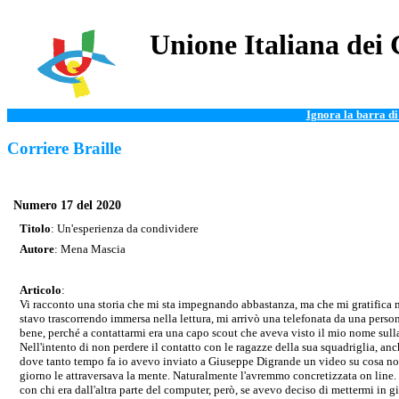
Unione Italiana dei 
Ignora la barra d
Corriere Braille
Numero 17 del 2020
Titolo
: Un'esperienza da condividere
Autore
: Mena Mascia
Articolo
:
Vi racconto una storia che mi sta impegnando abbastanza, ma che mi gratifica mol
stavo trascorrendo immersa nella lettura, mi arrivò una telefonata da una person
bene, perché a contattarmi era una capo scout che aveva visto il mio nome sulla
Nell'intento di non perdere il contatto con le ragazze della sua squadriglia, anc
dove tanto tempo fa io avevo inviato a Giuseppe Digrande un video su cosa noi 
giorno le attraversava la mente. Naturalmente l'avremmo concretizzata on line
con chi era dall'altra parte del computer, però, se avevo deciso di mettermi in g