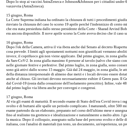
Dopo lo stop ai vaccini AstraZeneca e Johnson&Johnson per i cittadini under 60
vaxzevria (AstraZeneca).
15 giugno, Roma
La Corte Suprema indiana ha ordinato la chiusura di tutti i procedimenti giudiz
rinviato la chiusura del caso lo scorso 19 aprile perché l'indennizzo di cento mil
che era stata presieduta dallo stesso presidente della Corte - Sharad Arvind Bo
era ancora disponibile. Il nove aprile scorso la Corte aveva deciso che il caso s
16 giugno, Roma
Dopo l'ok della Camera, arriva il via ibera anche dal Senato al decreto Riapertu
cosa prevede. I limiti agli spostamenti notturni non giustificati verranno abolit
invece, il coprifuoco già non viene applicato. Dal primo giugno, in zona gialla, 
da Sars-CoV-2. In zona gialla massimo 4 persone al tavolo (salvo che siano convi
nelle giornate festive e prefestive. Dal primo luglio, in zona gialla, sono consent
sono già attivi dallo scorso 15 maggio. Già dal 24 maggio, in zona gialla, le att
della distanza interpersonale di almeno due metri e i locali devono essere dotati
anche al chiuso. Gli invitati devono necessariamente esibire il Green pass. Il Gr
dal Covid-19 (ossia dalla cessazione dell'isolamento prescritto). Infine, vale 48
dal primo luglio via libera anche per convegni e congressi.
17 giugno, Roma
Al via gli esami di maturità. Il secondo esame di Stato dell'era Covid trova i ra
svolto e di buttarsi alle spalle un periodo complicato. I maturandi, oltre 500 
esame partendo da un elaborato, preparato nel corso dell'ultimo mese e assegnato 
fino al realismo tra grottesco e idealizzazione e naturalmente a molto altro. I g
la musica. Dopo il colloquio, assegnato sulla base del percorso svolto e delle di
italiana, con l'analisi di materiali (un testo, un documento, un'esperienza, un p