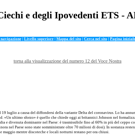
Ciechi e degli Ipovedenti ETS - 
i navigazione
|
Livello superiore
|
Mappa del sito
|
Cerca nel sito
|
Pagina inizial
torna alla visualizzazione del numero 12 del Voce Nostra
 al 19 luglio a causa del diffondersi della variante Delta del coronavirus. Lo ha ann
. «Un ultimo sforzo» è quello che chiede oggi ai britannici Johnson nel formalizzar
ndia e divenuta dominante nel Paese: è trasmissibile fino al 60% in più del ceppo co
inora nel Paese sono state somministrate oltre 70 milioni di dosi). In sostanza rest
ine maggio mentre discoteche e locali notturni restano per ora chiusi.