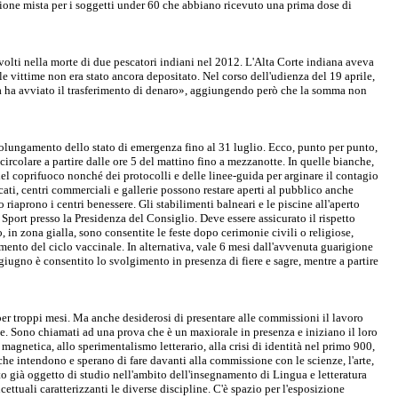
ione mista per i soggetti under 60 che abbiano ricevuto una prima dose di
volti nella morte di due pescatori indiani nel 2012. L'Alta Corte indiana aveva
lle vittime non era stato ancora depositato. Nel corso dell'udienza del 19 aprile,
lia ha avviato il trasferimento di denaro», aggiungendo però che la somma non
 prolungamento dello stato di emergenza fino al 31 luglio. Ecco, punto per punto,
circolare a partire dalle ore 5 del mattino fino a mezzanotte. In quelle bianche,
 del coprifuoco nonché dei protocolli e delle linee-guida per arginare il contagio
cati, centri commerciali e gallerie possono restare aperti al pubblico anche
o riaprono i centri benessere. Gli stabilimenti balneari e le piscine all'aperto
 Sport presso la Presidenza del Consiglio. Deve essere assicurato il rispetto
 in zona gialla, sono consentite le feste dopo cerimonie civili o religiose,
amento del ciclo vaccinale. In alternativa, vale 6 mesi dall'avvenuta guarigione
giugno è consentito lo svolgimento in presenza di fiere e sagre, mentre a partire
d per troppi mesi. Ma anche desiderosi di presentare alle commissioni il lavoro
te. Sono chiamati ad una prova che è un maxiorale in presenza e iniziano il loro
 magnetica, allo sperimentalismo letterario, alla crisi di identità nel primo 900,
 che intendono e sperano di fare davanti alla commissione con le scienze, l'arte,
sto già oggetto di studio nell'ambito dell'insegnamento di Lingua e letteratura
ettuali caratterizzanti le diverse discipline. C'è spazio per l'esposizione