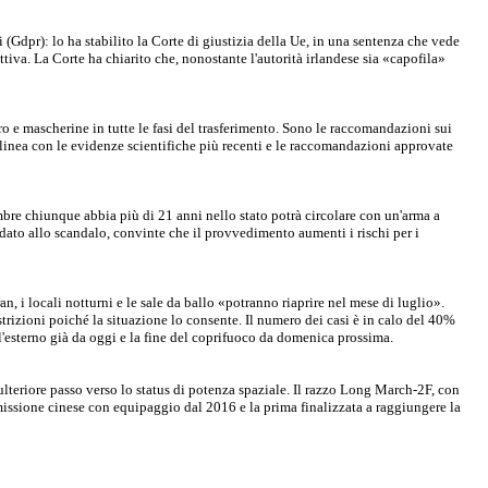
 (Gdpr): lo ha stabilito la Corte di giustizia della Ue, in una sentenza che vede
tiva. La Corte ha chiarito che, nonostante l'autorità irlandese sia «capofila»
 e mascherine in tutte le fasi del trasferimento. Sono le raccomandazioni sui
 linea con le evidenze scientifiche più recenti e le raccomandazioni approvate
mbre chiunque abbia più di 21 anni nello stato potrà circolare con un'arma a
idato allo scandalo, convinte che il provvedimento aumenti i rischi per i
an, i locali notturni e le sale da ballo «potranno riaprire nel mese di luglio».
rizioni poiché la situazione lo consente. Il numero dei casi è in calo del 40%
ll'esterno già da oggi e la fine del coprifuoco da domenica prossima.
ulteriore passo verso lo status di potenza spaziale. Il razzo Long March-2F, con
a missione cinese con equipaggio dal 2016 e la prima finalizzata a raggiungere la