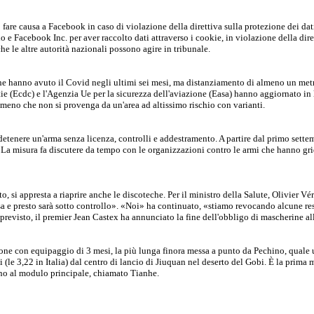
fare causa a Facebook in caso di violazione della direttiva sulla protezione dei dati
e Facebook Inc. per aver raccolto dati attraverso i cookie, in violazione della diret
he le altre autorità nazionali possono agire in tribunale.
he hanno avuto il Covid negli ultimi sei mesi, ma distanziamento di almeno un metro
ttie (Ecdc) e l'Agenzia Ue per la sicurezza dell'aviazione (Easa) hanno aggiornato in
 meno che non si provenga da un'area ad altissimo rischio con varianti.
etenere un'arma senza licenza, controlli e addestramento. A partire dal primo sette
i. La misura fa discutere da tempo con le organizzazioni contro le armi che hanno gr
, si appresta a riaprire anche le discoteche. Per il ministro della Salute, Olivier Vér
a e presto sarà sotto controllo». «Noi» ha continuato, «stiamo revocando alcune rest
 previsto, il premier Jean Castex ha annunciato la fine dell'obbligo di mascherine a
sione con equipaggio di 3 mesi, la più lunga finora messa a punto da Pechino, quale 
i (le 3,22 in Italia) dal centro di lancio di Jiuquan nel deserto del Gobi. È la prim
nno al modulo principale, chiamato Tianhe.