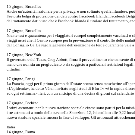
15 giugno, Bruxelles
Anche un'autorità nazionale per la privacy, e non soltanto quella irlandese, può 
l'autorità belga di protezione dei dati contro Facebook Irlanda, Facebook Belgio 
del trattamento dati visto che è Facebook Irlanda il titolare del trattamento, anc
17 giugno, Bruxelles
Niente test e quarantena per i viaggiatori europei completamente vaccinati o c
viaggi aerei che il Centro europeo per la prevenzione e il controllo delle mala
dal Consiglio Ue. La regola generale dell'esenzione da test e quarantene vale a
17 giugno, New York
Il governatore del Texas, Greg Abbott, firma il provvedimento che consente di d
meno che non sia un pregiudicato o sia soggetto a particolari restrizioni legal
cittadini.
17 giugno, Parigi
La Francia, oggi per il primo giorno dall'estate scorsa senza mascherine all'aperto
«L'epidemia», ha detto Véran invitato negli studi di Bfm Tv «è in rapida disces
ad ogni settimana». Ieri, con un anticipo di una decina di giorni sul calendario
17 giugno, Pechino
I primi astronauti per la nuova stazione spaziale cinese sono partiti per la mis
i tre astronauti a bordo della navicella Shenzhou-12, è decollato alle 9,22 local
nuova stazione spaziale, ancora in fase di sviluppo. Gli astronauti attracchera
Italia
14 giugno, Roma