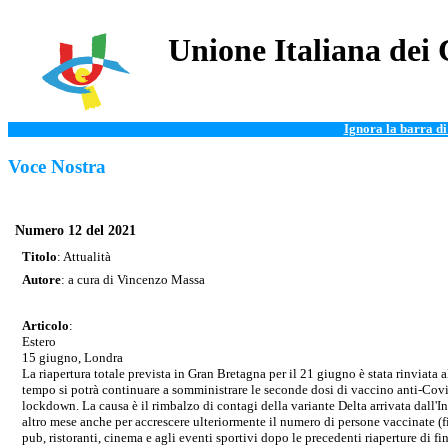
Unione Italiana dei 
Ignora la barra d
Voce Nostra
Numero 12 del 2021
Titolo
: Attualità
Autore
: a cura di Vincenzo Massa
Articolo
:
Estero
15 giugno, Londra
La riapertura totale prevista in Gran Bretagna per il 21 giugno è stata rinviata
tempo si potrà continuare a somministrare le seconde dosi di vaccino anti-Covid
lockdown. La causa è il rimbalzo di contagi della variante Delta arrivata dall'I
altro mese anche per accrescere ulteriormente il numero di persone vaccinate (f
pub, ristoranti, cinema e agli eventi sportivi dopo le precedenti riaperture di f