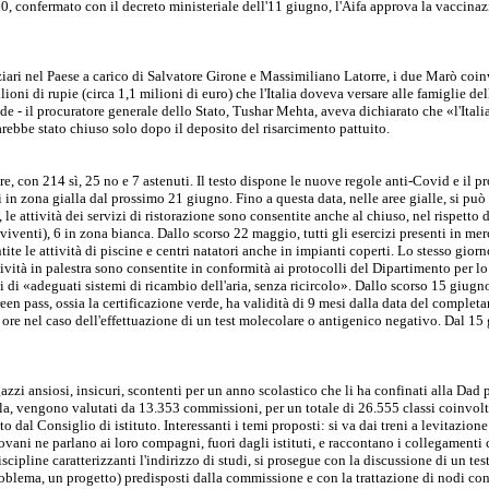
, confermato con il decreto ministeriale dell'11 giugno, l'Aifa approva la vaccinaz
iari nel Paese a carico di Salvatore Girone e Massimiliano Latorre, i due Marò coin
ioni di rupie (circa 1,1 milioni di euro) che l'Italia doveva versare alle famiglie de
bde - il procuratore generale dello Stato, Tushar Mehta, aveva dichiarato che «l'Ita
arebbe stato chiuso solo dopo il deposito del risarcimento pattuito.
re, con 214 sì, 25 no e 7 astenuti. Il testo dispone le nuove regole anti-Covid e il
i in zona gialla dal prossimo 21 giugno. Fino a questa data, nelle aree gialle, si può 
le attività dei servizi di ristorazione sono consentite anche al chiuso, nel rispetto
venti), 6 in zona bianca. Dallo scorso 22 maggio, tutti gli esercizi presenti in mer
ite le attività di piscine e centri natatori anche in impianti coperti. Lo stesso giorn
ività in palestra sono consentite in conformità ai protocolli del Dipartimento per lo
 di «adeguati sistemi di ricambio dell'aria, senza ricircolo». Dallo scorso 15 giugno,
een pass, ossia la certificazione verde, ha validità di 9 mesi dalla data del complet
 ore nel caso dell'effettuazione di un test molecolare o antigenico negativo. Dal 15 
gazzi ansiosi, insicuri, scontenti per un anno scolastico che li ha confinati alla Da
mila, vengono valutati da 13.353 commissioni, per un totale di 26.555 classi coinvol
dal Consiglio di istituto. Interessanti i temi proposti: si va dai treni a levitazione
iovani ne parlano ai loro compagni, fuori dagli istituti, e raccontano i collegamenti
scipline caratterizzanti l'indirizzo di studi, si prosegue con la discussione di un te
roblema, un progetto) predisposti dalla commissione e con la trattazione di nodi conc