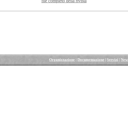
file completo della rivista
Organizzazione
|
Documentazione
|
Servizi
|
New