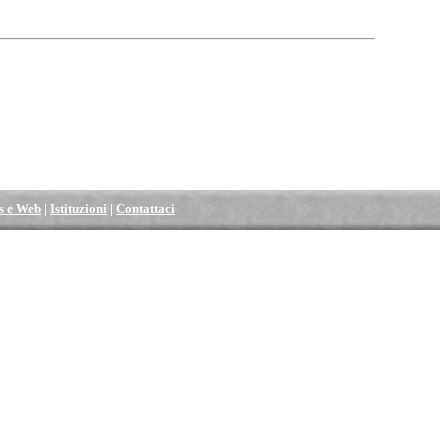
s e Web
|
Istituzioni
|
Contattaci