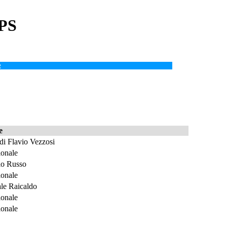
APS
e
e
 di Flavio Vezzosi
onale
io Russo
onale
le Raicaldo
onale
onale