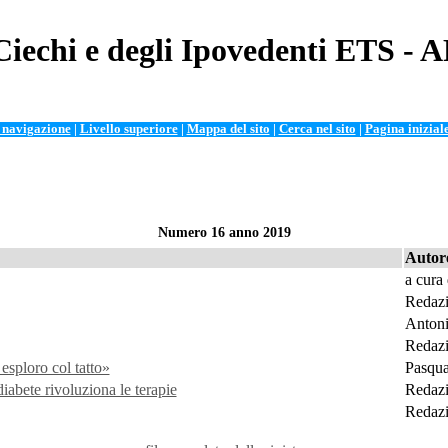
Ciechi e degli Ipovedenti ETS - 
i navigazione
|
Livello superiore
|
Mappa del sito
|
Cerca nel sito
|
Pagina inizial
Numero 16 anno 2019
Autor
a cura
Redazi
Anton
Redazi
esploro col tatto»
Pasqua
abete rivoluziona le terapie
Redazi
Redazi