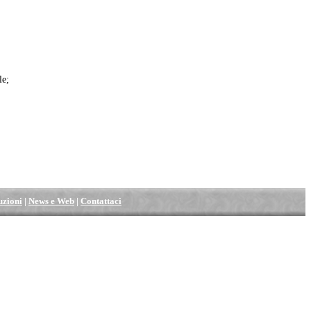
le;
tuzioni
|
News e Web
|
Contattaci