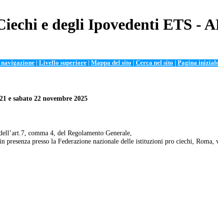
Ciechi e degli Ipovedenti ETS - 
i navigazione
|
Livello superiore
|
Mappa del sito
|
Cerca nel sito
|
Pagina inizial
 21 e sabato 22 novembre 2025
e, dell’art.7, comma 4, del Regolamento Generale,
in presenza presso la Federazione nazionale delle istituzioni pro ciechi, Roma,