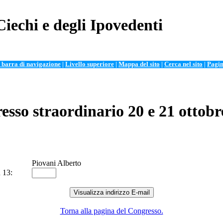
Ciechi e degli Ipovedenti
 barra di navigazione
|
Livello superiore
|
Mappa del sito
|
Cerca nel sito
|
Pagin
esso straordinario 20 e 21 ottobr
Piovani Alberto
ù 13:
Torna alla pagina del Congresso.