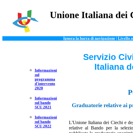
Unione Italiana dei 
Ignora la barra di navigazione
|
Livello 
Servizio Civ
Italiana 
Informazioni
sul
programma
d'intervento
2020
P
Informazioni
sul bando
Graduatorie relative a
SCU 2021
Informazioni
sul bando
L'Unione Italiana dei Ciechi e d
SCU 2022
relative al Bando per la selezi