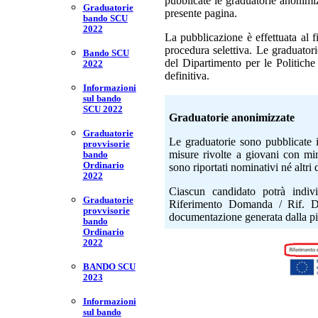
pubblicate le graduatorie anonimiz
Graduatorie
presente pagina.
bando SCU
2022
La pubblicazione è effettuata al f
procedura selettiva. Le graduatori
Bando SCU
del Dipartimento per le Politiche
2022
definitiva.
Informazioni
sul bando
SCU 2022
Graduatorie anonimizzate
Graduatorie
Le graduatorie sono pubblicate i
provvisorie
misure rivolte a giovani con mino
bando
Ordinario
sono riportati nominativi né altri 
2022
Ciascun candidato potrà indiv
Graduatorie
Riferimento Domanda / Rif. DO
provvisorie
documentazione generata dalla 
bando
Ordinario
2022
BANDO SCU
2023
Informazioni
sul bando