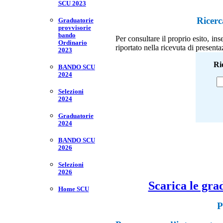
SCU 2023
Ricer
Graduatorie
provvisorie
bando
Per consultare il proprio esito, i
Ordinario
riportato nella ricevuta di presen
2023
Ri
BANDO SCU
2024
Selezioni
2024
Graduatorie
2024
BANDO SCU
2026
Selezioni
2026
Scarica le gr
Home SCU
P