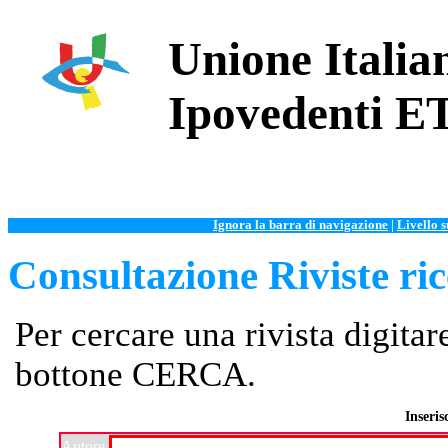
Unione Italian
Ipovedenti E
Ignora la barra di navigazione
|
Livello 
Consultazione Riviste ri
Per cercare una rivista digitar
bottone CERCA.
Inseris
Autore