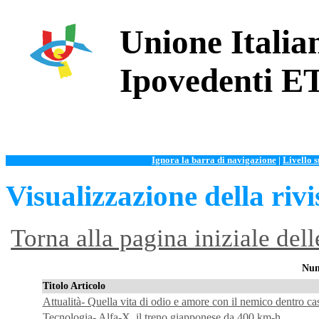
Unione Italian
Ipovedenti E
Ignora la barra di navigazione
|
Livello 
Visualizzazione della rivi
Torna alla pagina iniziale dell
Num
Titolo Articolo
Attualità- Quella vita di odio e amore con il nemico dentro ca
Tecnologia- Alfa-X, il treno giapponese da 400 km-h