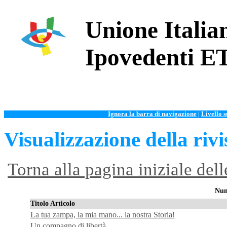
Unione Italian
Ipovedenti E
Ignora la barra di navigazione
|
Livello 
Visualizzazione della rivi
Torna alla pagina iniziale dell
Num
Titolo Articolo
La tua zampa, la mia mano... la nostra Storia!
Un compagno di libertà